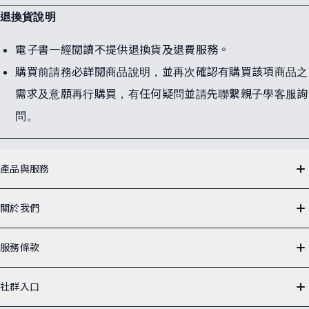
退換貨說明
電子書一經閱讀不提供退換貨及退費服務。
購買前請務必詳閱商品說明，並再次確認有購買該項商品之
需求及意願再行購買，有任何疑問並請先聯繫親子學客服詢
問。
網
站
產品與服務
導
覽
有聲故事書 APP
關於我們
SeeMi 兒童專屬閱聽平台
關於我們
佐羅力電子書平台
服務條款
聯絡客服
親子天下
著作權聲明
社群入口
Podcast
會員服務條款