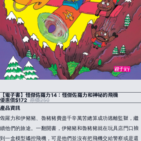
【電子書】怪傑佐羅力14：怪傑佐羅力和神祕的飛機
優惠價
$172
原價250
產品資訊
佐羅力和伊豬豬、魯豬豬費盡千辛萬苦總算成功逃離監獄，繼
續他們的旅途。一翻開書，伊豬豬和魯豬豬就在玩具店門口撿
到一盒模型遙控飛機，可是他們並沒有把飛機交給警察或是還