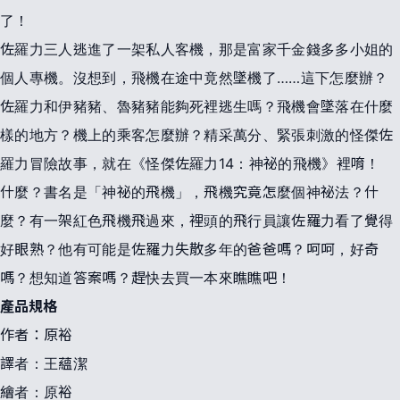
了！
佐羅力三人逃進了一架私人客機，那是富家千金錢多多小姐的
個人專機。沒想到，飛機在途中竟然墜機了……這下怎麼辦？
佐羅力和伊豬豬、魯豬豬能夠死裡逃生嗎？飛機會墜落在什麼
樣的地方？機上的乘客怎麼辦？精采萬分、緊張刺激的怪傑佐
羅力冒險故事，就在《怪傑佐羅力14：神祕的飛機》裡唷！
什麼？書名是「神祕的飛機」，飛機究竟怎麼個神祕法？什
麼？有一架紅色飛機飛過來，裡頭的飛行員讓佐羅力看了覺得
好眼熟？他有可能是佐羅力失散多年的爸爸嗎？呵呵，好奇
嗎？想知道答案嗎？趕快去買一本來瞧瞧吧！
產品規格
作者：原裕
譯者：王蘊潔
繪者：原裕