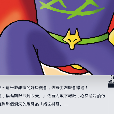
【
優
億～這千載難逢的好康機會，佐羅力怎麼會錯過！
億，偏偏期限只到今天。」佐羅力放下報紙，心灰意冷的低
看到那個消失的雕刻品「豬面獅身」……