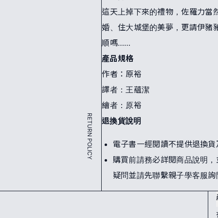
這天上掉下來的禮物，佐羅力當
婚、住大城堡的美夢，更請伊豬
順嗎……
產品規格
作者：原裕
譯者：王蘊潔
繪者：原裕
RETURN POLICY
退換貨說明
電子書一經閱讀不提供退換貨
購買前請務必詳閱商品說明，
疑問並請先聯繫親子學客服詢
網
站