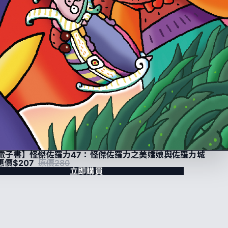
電子書】怪傑佐羅力47：怪傑佐羅力之美嬌娘與佐羅力城
惠價
$207
原價280
立即購買