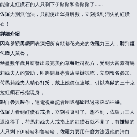
能偷走紅鑽石的人只剩下伊豬豬和魯豬豬了……
佐羅力別無他法，只能使出渾身解數，立刻找到消失的紅鑽
石！
詳細介紹
因為參觀馬戲團表演把所有錢都花光光的佐羅力三人，聽到麵
包職人莫魯，
傾盡數年歲月研發出最完美的草莓吐司配方，受到大富豪荷馬
莉絲夫人的贊助，即將開幕專賣店舉辦試吃，立刻報名參加。
荷馬莉絲夫人精心打扮，戴上她價值連城、引以為傲的三十克
拉紅鑽石戒指現身，
親自參與製作，連電視臺記者團隊都聞風過來採訪拍攝。
佐羅力看到紅鑽石戒指，立刻被吸引了。想不到，佐羅力三人
還沒得手，荷馬莉絲夫人戒指上的紅鑽石就不見了，有嫌疑的
人只剩下伊豬豬和魯豬豬，佐羅力要用什麼方法還他們清白