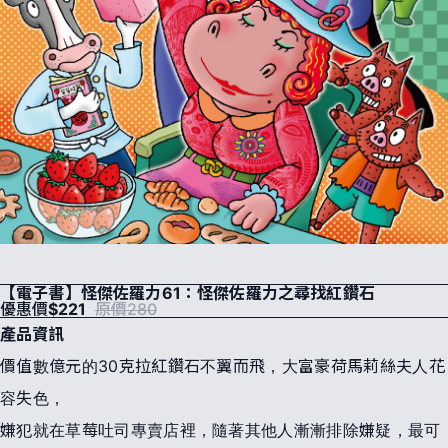
【電子書】怪傑佐羅力61：怪傑佐羅力之尋找紅鑽石
優惠價
$221
原價280
產品資訊
價值數億元的30克拉紅鑽石不翼而飛，大富豪荷馬莉絲夫人花
容失色，
嫌犯就在草莓吐司專賣店裡，隨著其他人漸漸排除嫌疑，最可